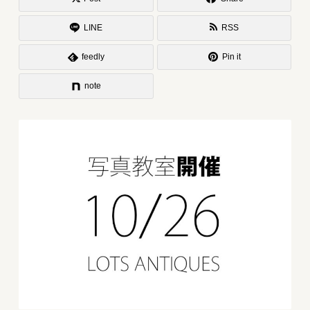
LINE
RSS
feedly
Pin it
note