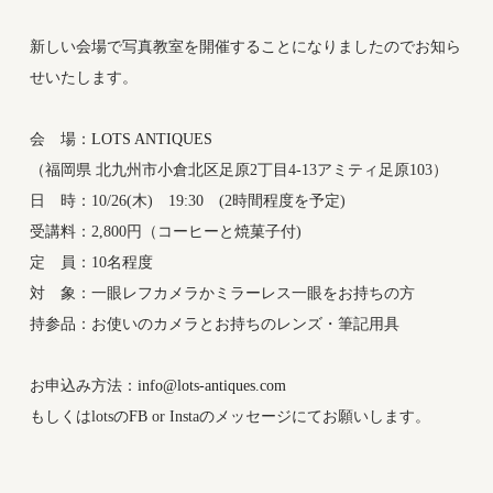
新しい会場で写真教室を開催することになりましたのでお知ら
せいたします。
会 場：
LOTS ANTIQUES
（福岡県 北九州市小倉北区足原2丁目4-13アミティ足原103）
日 時：10/26(木) 19:30 (2時間程度を予定)
受講料：2,800円（コーヒーと焼菓子付)
定 員：10名程度
対 象：一眼レフカメラかミラーレス一眼をお持ちの方
持参品：お使いのカメラとお持ちのレンズ・筆記用具
お申込み方法：
info@lots-antiques.com
もしくはlotsの
FB
or Instaのメッセージにてお願いします。