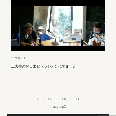
2021.07.21
工大生の休日出勤（ラジオ）にでました
JP
/
EN
/
FR
/
KO
Instagram
X