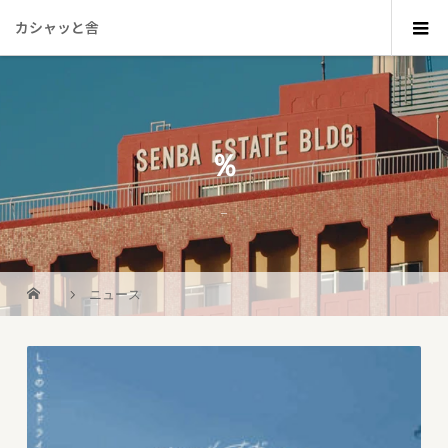
カシャッと舎
％
_
ニュース