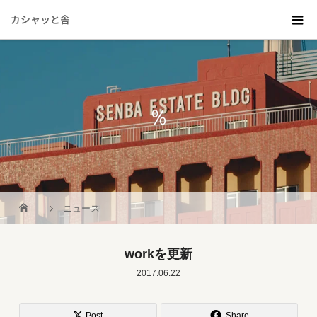
カシャッと舎
％
_
ニュース
workを更新
2017.06.22
Post
Share