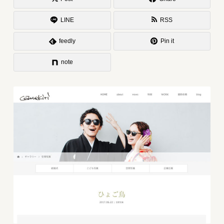
LINE
RSS
feedly
Pin it
note