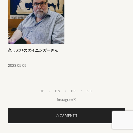
久しぶりのダイニンガーさん
2023.05.09
JP
/
EN
/
FR
/
KO
Instagram
X
© CAMEKITI