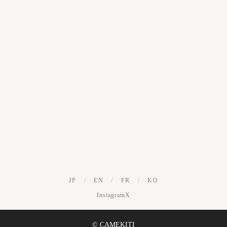
JP
/
EN
/
FR
/
KO
Instagram
X
© CAMEKITI