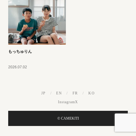
もっちゅりん
2026.07.02
JP
/
EN
/
FR
/
KO
Instagram
X
© CAMEKITI