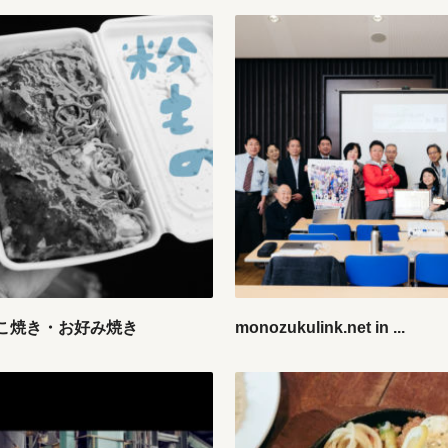
こ焼き・お好み焼き
monozukulink.net in ...