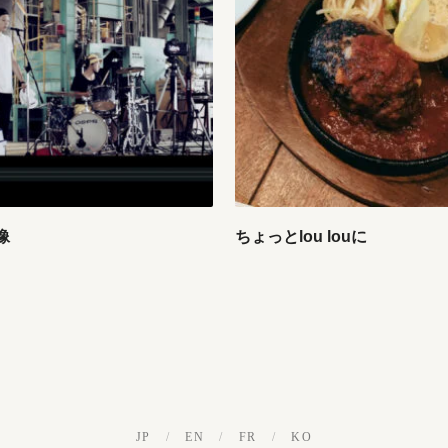
像
ちょっとlou louに
JP
/
EN
/
FR
/
KO