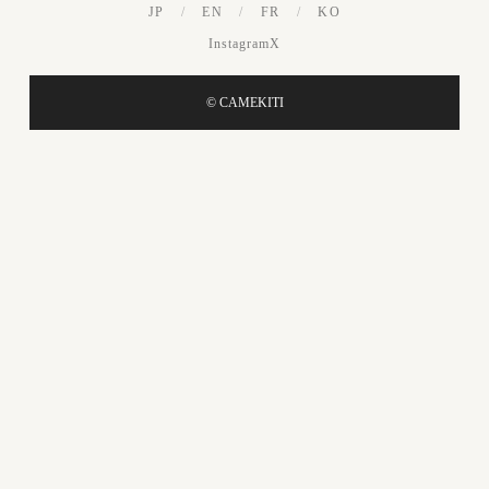
JP
/
EN
/
FR
/
KO
Instagram
X
© CAMEKITI