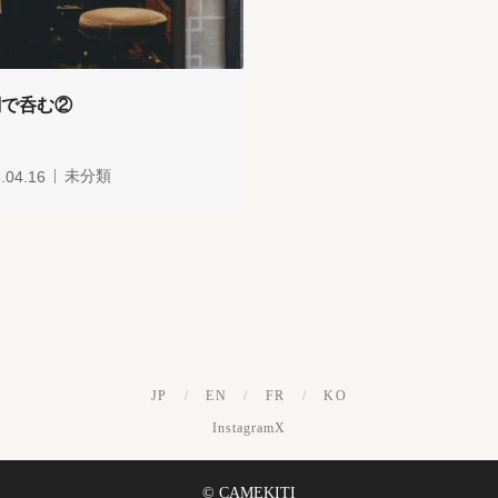
関で呑む②
.04.16
未分類
JP
/
EN
/
FR
/
KO
Instagram
X
© CAMEKITI