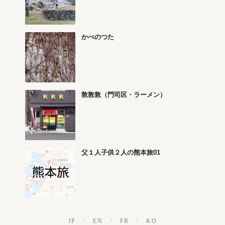
かべのつた
敦敦敦（門司区・ラーメン）
父１人子供２人の熊本旅01
JP
/
EN
/
FR
/
KO