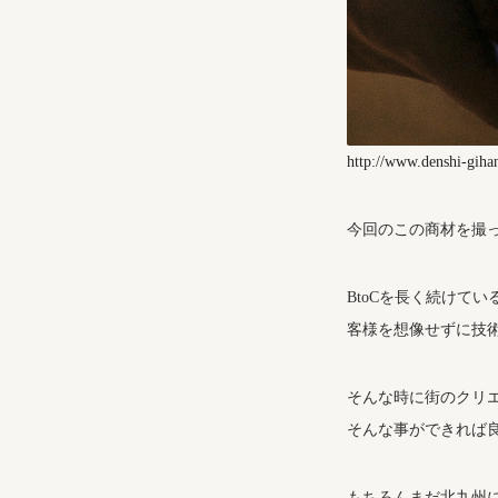
http://www.denshi-gihan
今回のこの商材を撮
BtoCを長く続けて
客様を想像せずに技
そんな時に街のクリ
そんな事ができれば
もちろんまだ北九州