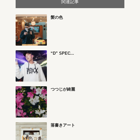
関連記事
髪の色
“D” SPEC...
つつじが綺麗
落書きアート