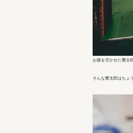
お腹を空かせた響太
そんな響太郎はちょ