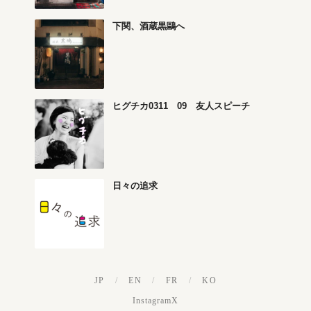
下関、酒蔵黒鷗へ
ヒグチカ0311 09 友人スピーチ
日々の追求
JP
/
EN
/
FR
/
KO
Instagram
X