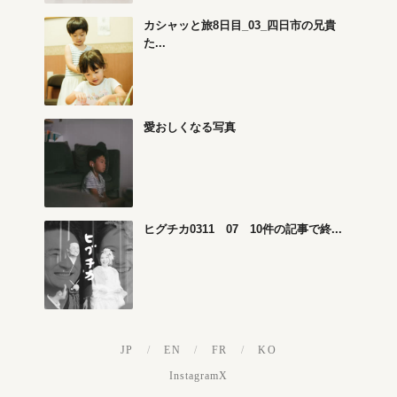
カシャッと旅8日目_03_四日市の兄貴
た...
愛おしくなる写真
ヒグチカ0311 07 10件の記事で終...
JP
/
EN
/
FR
/
KO
Instagram
X