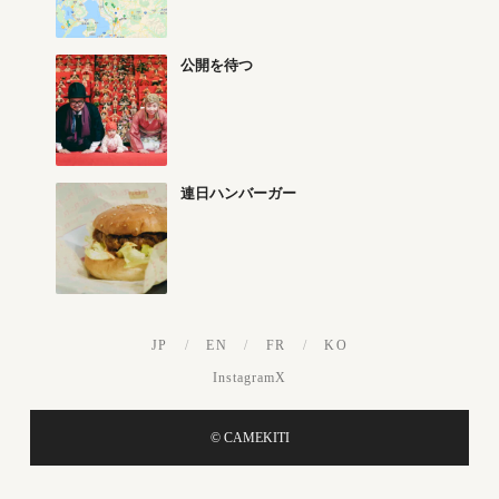
公開を待つ
連日ハンバーガー
JP
/
EN
/
FR
/
KO
Instagram
X
© CAMEKITI