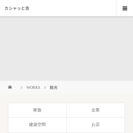
カシャッと舎
WORKS
観光
家族
企業
建築空間
お店