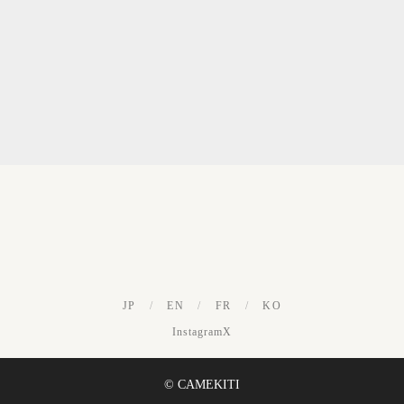
JP
/
EN
/
FR
/
KO
Instagram
X
© CAMEKITI