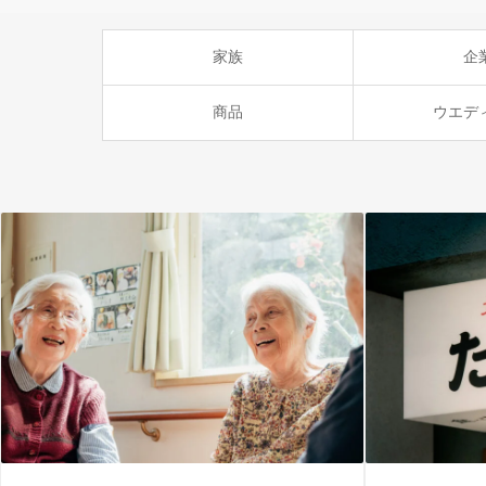
家族
企
商品
ウエデ