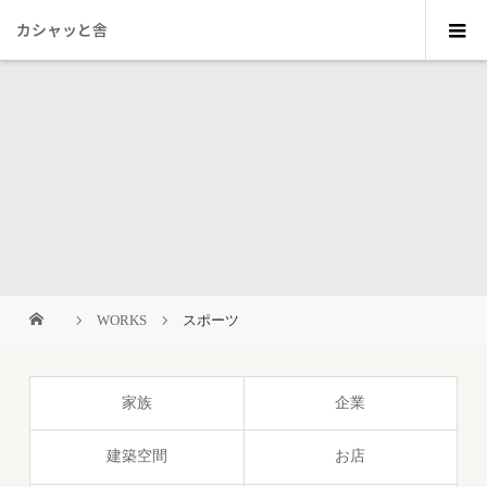
カシャッと舎
WORKS
スポーツ
家族
企業
建築空間
お店