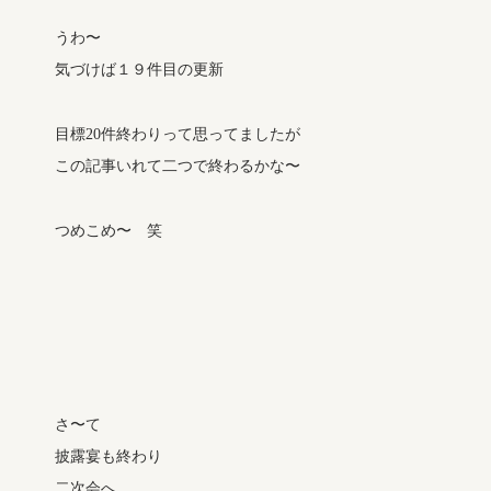
うわ〜
気づけば１９件目の更新
目標20件終わりって思ってましたが
この記事いれて二つで終わるかな〜
つめこめ〜 笑
さ〜て
披露宴も終わり
二次会へ