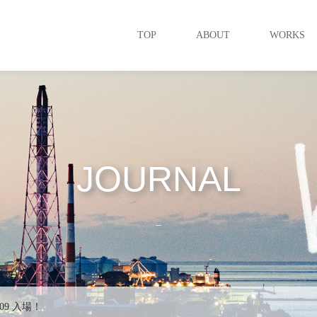
TOP
ABOUT
WORKS
JOURNAL
_
9 入場！