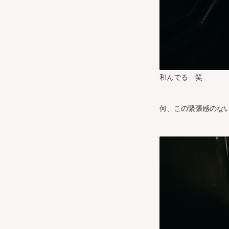
和んでる 笑
何、この緊張感のな