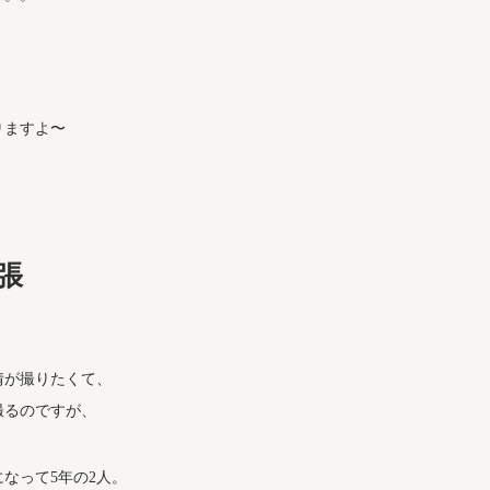
りますよ〜
張
情が撮りたくて、
撮るのですが、
なって5年の2人。