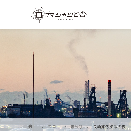
ブログ
未分類
長崎旅⑦夕飯の後