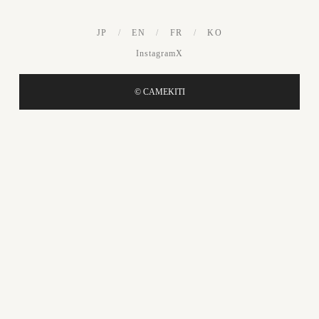
JP
/
EN
/
FR
/
KO
Instagram
X
© CAMEKITI