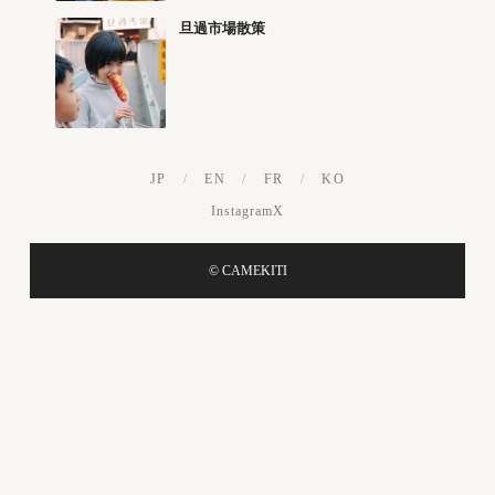
旦過市場散策
JP
/
EN
/
FR
/
KO
Instagram
X
© CAMEKITI