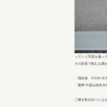
っていう写真を撮っ
その延長で飲むお酒が
・飛良泉 FOUR S
・繁桝 中汲み純米大
二種を飲み比べしな