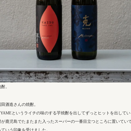
焼酎。
濱田
酒造
さんの焼酎。
IYAMEというライチの味のする芋焼酎を出してずっとヒットを出して
酎が鹿児島でたまたまた入ったスーパーの一番目立つところに置いてい
っていう印象を受けました。