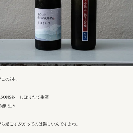
て
この2本。
EASONS冬 しぼりたて生酒
吟醸 生々
がら過ごす夕方ってのは楽しいんですよね。