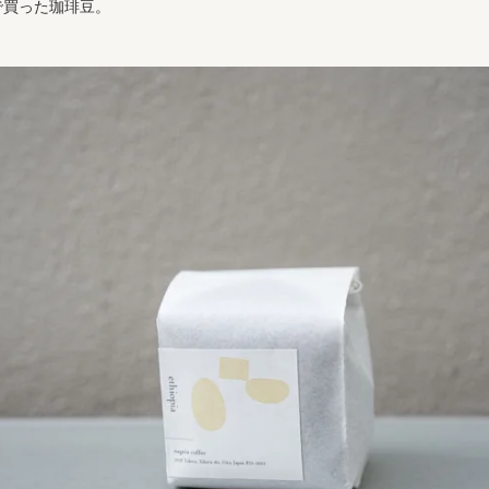
ffeeで買った珈琲豆。