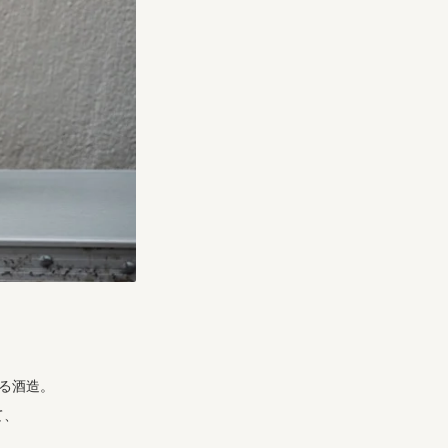
いる酒造。
て、