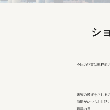
シ
今回の記事は乾杯前
来賓の挨拶をされる
新郎がいつもお世話
職場の長！