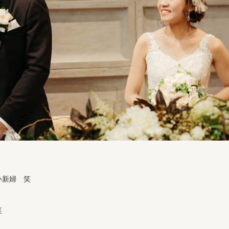
い新婦 笑
笑