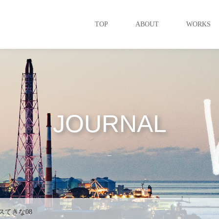
TOP
ABOUT
WORKS
JOURNAL
_
スてきな08