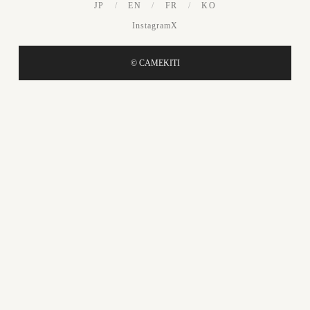
JP
/
EN
/
FR
/
KO
Instagram
X
© CAMEKITI