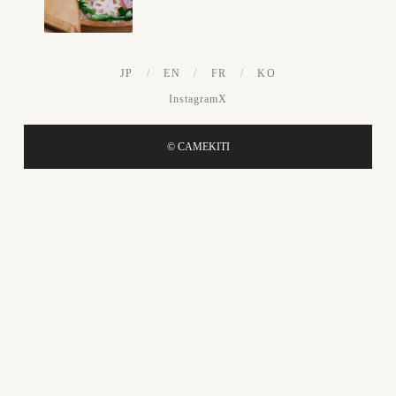
JP
/
EN
/
FR
/
KO
Instagram
X
© CAMEKITI