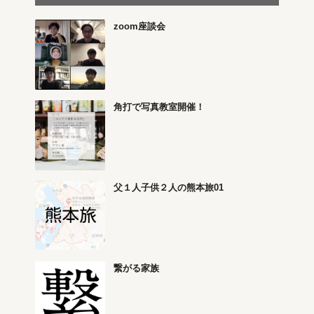
zoom座談会
角打で写真教室開催！
父１人子供２人の熊本旅01
繋がる家族