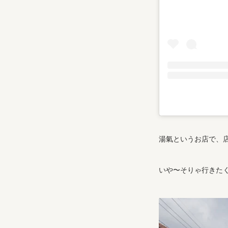
湯氣というお店で、
いや〜そりゃ行きた