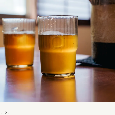
、
うこと。