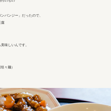
物付のもの
バンバンジー」だったので、
豆腐
も美味しいんです。
川坦々麺）