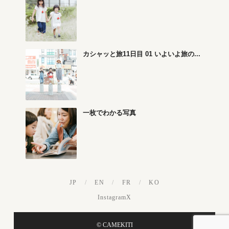
カシャッと旅11日目 01 いよいよ旅の...
一枚でわかる写真
JP
/
EN
/
FR
/
KO
Instagram
X
© CAMEKITI