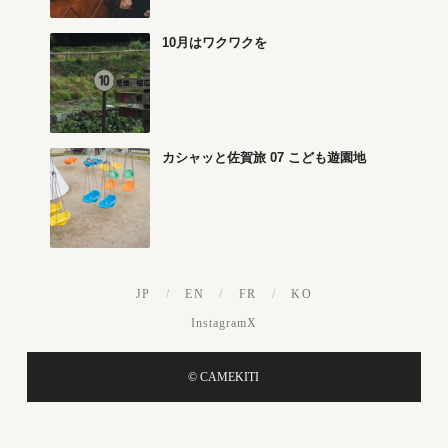
10月はワクワクを
カシャッと佐賀旅 07 こども遊園地
JP
/
EN
/
FR
/
KO
Instagram
X
© CAMEKITI