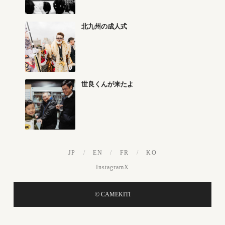
北九州の成人式
世良くんが来たよ
JP
/
EN
/
FR
/
KO
Instagram
X
© CAMEKITI