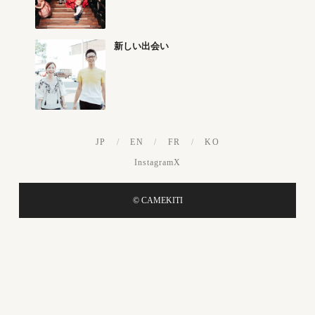
新しい出会い
JP
/
EN
/
FR
/
KO
Instagram
X
© CAMEKITI