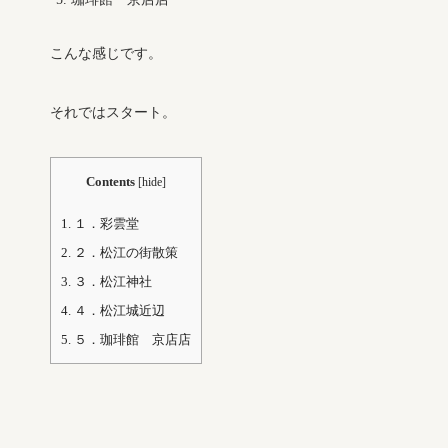
こんな感じです。
それではスタート。
Contents
[
hide
]
1.
１．彩雲堂
2.
２．松江の街散策
3.
３．松江神社
4.
４．松江城近辺
5.
５．珈琲館 京店店